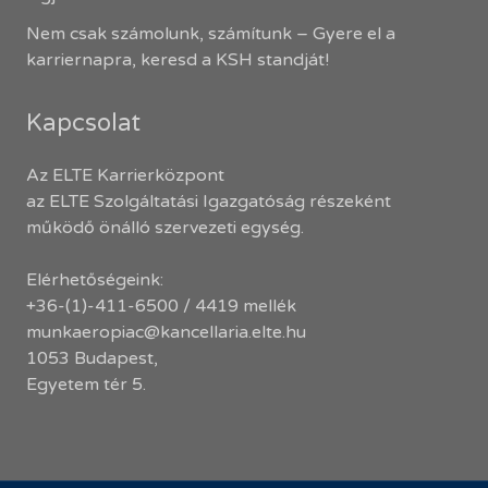
Nem csak számolunk, számítunk – Gyere el a
karriernapra, keresd a KSH standját!
Kapcsolat
Az ELTE Karrierközpont
az ELTE Szolgáltatási Igazgatóság részeként
működő önálló szervezeti egység.
Elérhetőségeink:
+36-(1)-411-6500 / 4419 mellék
munkaeropiac@kancellaria.elte.hu
1053 Budapest,
Egyetem tér 5.