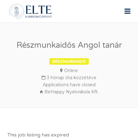
ELTE ÁLLÁSPORTÁL
Me
Részmunkaidős Angol tanár
RÉSZMUNKAIDŐ
Online
3 hónap óta közzétéve
Applications have closed
BeHappy Nyelviskola Kft.
This job listing has expired