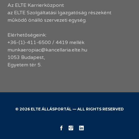
Az ELTE Karrierközpont
az ELTE Szolgáltatási Igazgatóság részeként
működő önálló szervezeti egység.
Elérhetőségeink:
+36-(1)-411-6500 / 4419 mellék
munkaeropiac@kancellaria.elte.hu
1053 Budapest,
Egyetem tér 5.
© 2026 ELTE ÁLLÁSPORTÁL — ALL RIGHTS RESERVED
KK
ELTE
ELTE
Facebook
Instagram
LinkedIn