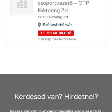
csoportvezető – OTP
Faktoring Zrt
OTP Faktoring Zrt.
Székesfehérvár
TELJES MUNKAIDŐ
1 hónap óta közzétéve
Kérdésed van? Hirdetnél?
Keress minket:
munkaeropiac@kancellaria.elte.hu