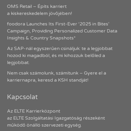
OMS Retail – Építs karriert
a kiskereskedelem jövőjében!
foodora Launches Its First-Ever ‘2025 in Bites’
Campaign, Providing Personalized Customer Data
Insights & Country Snapshots*
Az SAP-nál egyszerűen csináljuk: te a legjobbat
hozod ki magadból, és mi kihozzuk belőled a
legjobbat.
Nem csak számolunk, számítunk – Gyere el a
karriernapra, keresd a KSH standját!
Kapcsolat
Az ELTE Karrierközpont
az ELTE Szolgáltatási Igazgatóság részeként
működő önálló szervezeti egység.