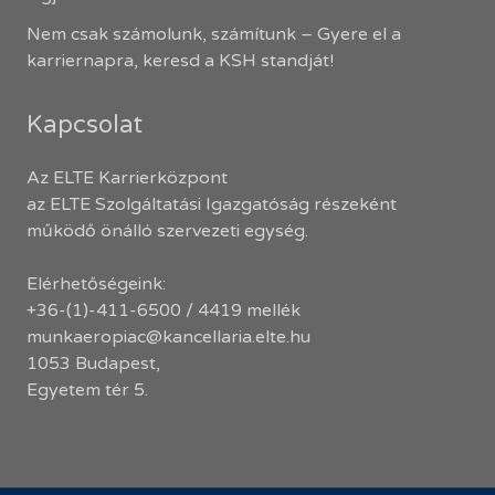
Nem csak számolunk, számítunk – Gyere el a
karriernapra, keresd a KSH standját!
Kapcsolat
Az ELTE Karrierközpont
az ELTE Szolgáltatási Igazgatóság részeként
működő önálló szervezeti egység.
Elérhetőségeink:
+36-(1)-411-6500 / 4419 mellék
munkaeropiac@kancellaria.elte.hu
1053 Budapest,
Egyetem tér 5.