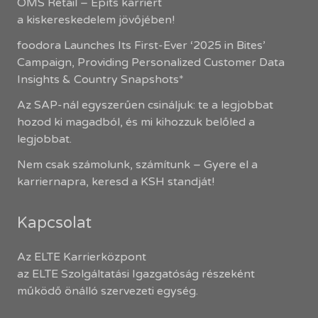
OMS Retail – Építs karriert
a kiskereskedelem jövőjében!
foodora Launches Its First-Ever ‘2025 in Bites’
Campaign, Providing Personalized Customer Data
Insights & Country Snapshots*
Az SAP-nál egyszerűen csináljuk: te a legjobbat
hozod ki magadból, és mi kihozzuk belőled a
legjobbat.
Nem csak számolunk, számítunk – Gyere el a
karriernapra, keresd a KSH standját!
Kapcsolat
Az ELTE Karrierközpont
az ELTE Szolgáltatási Igazgatóság részeként
működő önálló szervezeti egység.