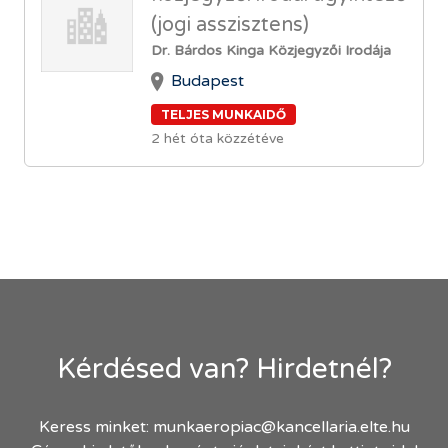
(jogi asszisztens)
Dr. Bárdos Kinga Közjegyzői Irodája
Budapest
TELJES MUNKAIDŐ
2 hét óta közzétéve
Kérdésed van? Hirdetnél?
Keress minket:
munkaeropiac@kancellaria.elte.hu