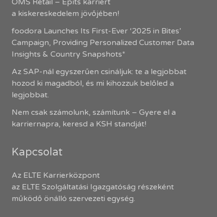
OMS Retail – Építs karriert
a kiskereskedelem jövőjében!
foodora Launches Its First-Ever ‘2025 in Bites’
Campaign, Providing Personalized Customer Data
Insights & Country Snapshots*
Az SAP-nál egyszerűen csináljuk: te a legjobbat
hozod ki magadból, és mi kihozzuk belőled a
legjobbat.
Nem csak számolunk, számítunk – Gyere el a
karriernapra, keresd a KSH standját!
Kapcsolat
Az ELTE Karrierközpont
az ELTE Szolgáltatási Igazgatóság részeként
működő önálló szervezeti egység.