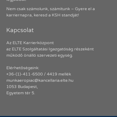
Nem csak számolunk, számítunk – Gyere el a
karriernapra, keresd a KSH standját!
Kapcsolat
Az ELTE Karrierközpont
az ELTE Szolgáltatási Igazgatóság részeként
működő önálló szervezeti egység.
Elérhetőségeink:
+36-(1)-411-6500 / 4419 mellék
munkaeropiac@kancellaria.elte.hu
1053 Budapest,
Egyetem tér 5.