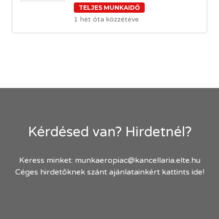
TELJES MUNKAIDŐ
1 hét óta közzétéve
Kérdésed van? Hirdetnél?
Keress minket:
munkaeropiac@kancellaria.elte.hu
Céges hirdetőknek szánt ajánlatainkért kattints ide!