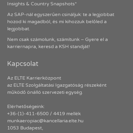
Insights & Country Snapshots*
Az SAP-nál egyszerűen csináljuk: te a legjobbat
hozod ki magadból, és mi kihozzuk belőled a
legjobbat.
Nem csak számolunk, számítunk – Gyere el a
karriernapra, keresd a KSH standját!
Kapcsolat
Az ELTE Karrierközpont
az ELTE Szolgáltatási Igazgatóság részeként
működő önálló szervezeti egység.
Elérhetőségeink:
+36-(1)-411-6500 / 4419 mellék
munkaeropiac@kancellaria.elte.hu
1053 Budapest,