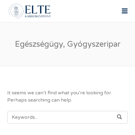
ELTE ÁLLÁSPORTÁL
Me
Egészségügy, Gyógyszeripar
It seems we can’t find what you’re looking for.
Perhaps searching can help.
SEARCH
SEAR
FOR: