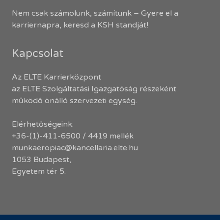
Nem csak számolunk, számítunk – Gyere el a
karriernapra, keresd a KSH standját!
Kapcsolat
Az ELTE Karrierközpont
az ELTE Szolgáltatási Igazgatóság részeként
működő önálló szervezeti egység.
Elérhetőségeink:
+36-(1)-411-6500 / 4419 mellék
munkaeropiac@kancellaria.elte.hu
1053 Budapest,
Egyetem tér 5.