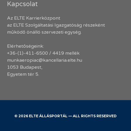
Kapcsolat
Az ELTE Karrierközpont
az ELTE Szolgáltatási Igazgatóság részeként
működő önálló szervezeti egység.
Elérhetőségeink:
+36-(1)-411-6500 / 4419 mellék
munkaeropiac@kancellaria.elte.hu
1053 Budapest,
Egyetem tér 5.
© 2026 ELTE ÁLLÁSPORTÁL — ALL RIGHTS RESERVED