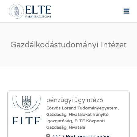
ELTE ÁLLÁSPORTÁL
Me
Gazdálkodástudományi Intézet
pénzügyi ügyintéző
Eötvös Loránd Tudományegyetem,
Gazdasági Hivatalokat Irányító
Igazgatóság, ELTE Központi
Gazdasági Hivatala
1117 Budapest Pázmány