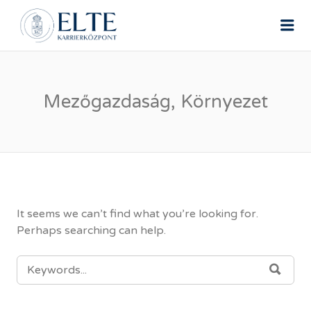
ELTE ÁLLÁSPORTÁL
Me
Mezőgazdaság, Környezet
It seems we can’t find what you’re looking for.
Perhaps searching can help.
SEARCH
SEAR
FOR: