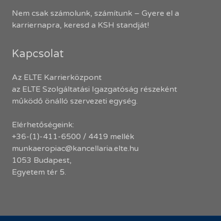
Nem csak számolunk, számítunk – Gyere el a
karriernapra, keresd a KSH standját!
Kapcsolat
Az ELTE Karrierközpont
az ELTE Szolgáltatási Igazgatóság részeként
működő önálló szervezeti egység.
Elérhetőségeink:
+36-(1)-411-6500 / 4419 mellék
munkaeropiac@kancellaria.elte.hu
1053 Budapest,
Egyetem tér 5.