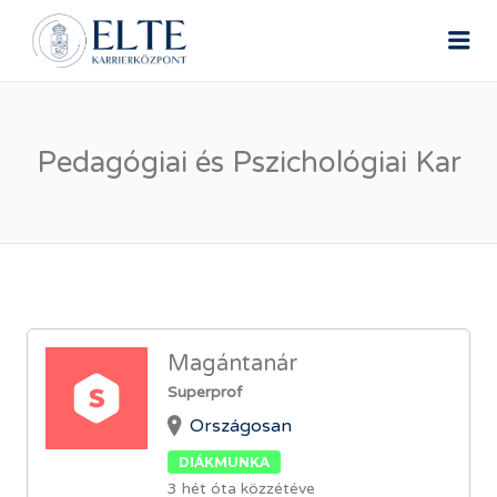
ELTE ÁLLÁSPORTÁL
Me
Pedagógiai és Pszichológiai Kar
Magántanár
Superprof
Országosan
DIÁKMUNKA
3 hét óta közzétéve