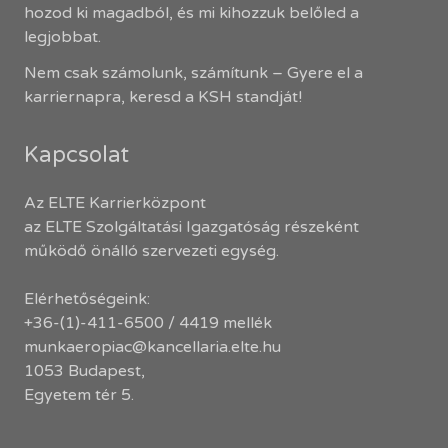
hozod ki magadból, és mi kihozzuk belőled a
legjobbat.
Nem csak számolunk, számítunk – Gyere el a
karriernapra, keresd a KSH standját!
Kapcsolat
Az ELTE Karrierközpont
az ELTE Szolgáltatási Igazgatóság részeként
működő önálló szervezeti egység.
Elérhetőségeink:
+36-(1)-411-6500 / 4419 mellék
munkaeropiac@kancellaria.elte.hu
1053 Budapest,
Egyetem tér 5.