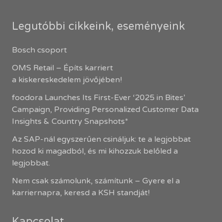
Legutóbbi cikkeink, eseményeink
Bosch csoport
OMS Retail – Építs karriert
a kiskereskedelem jövőjében!
foodora Launches Its First-Ever ‘2025 in Bites’
Campaign, Providing Personalized Customer Data
Insights & Country Snapshots*
Az SAP-nál egyszerűen csináljuk: te a legjobbat
hozod ki magadból, és mi kihozzuk belőled a
legjobbat.
Nem csak számolunk, számítunk – Gyere el a
karriernapra, keresd a KSH standját!
Kapcsolat