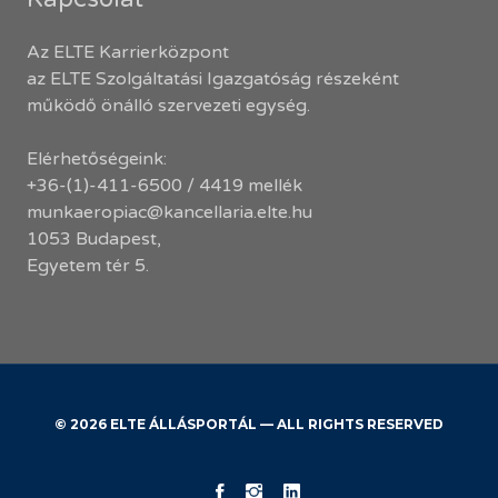
Az ELTE Karrierközpont
az ELTE Szolgáltatási Igazgatóság részeként
működő önálló szervezeti egység.
Elérhetőségeink:
+36-(1)-411-6500 / 4419 mellék
munkaeropiac@kancellaria.elte.hu
1053 Budapest,
Egyetem tér 5.
© 2026 ELTE ÁLLÁSPORTÁL — ALL RIGHTS RESERVED
KK
ELTE
ELTE