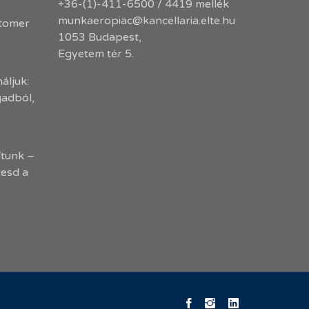
+36-(1)-411-6500 / 4419 mellék
munkaeropiac@kancellaria.elte.hu
stomer
1053 Budapest,
Egyetem tér 5.
áljuk:
gadból,
tunk –
resd a
KK
ELTE
ELTE