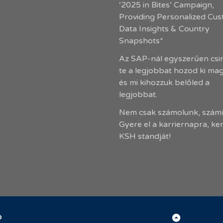
‘2025 in Bites’ Campaign,
Providing Personalized Cu
Data Insights & Country
Snapshots*
Az SAP-nál egyszerűen csin
te a legjobbat hozod ki ma
és mi kihozzuk belőled a
legjobbat.
Nem csak számolunk, számí
Gyere el a karriernapra, ke
KSH standját!
Back
D