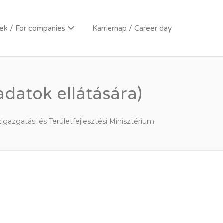
k / For companies
Karriernap / Career day
datok ellátására)
gazgatási és Területfejlesztési Minisztérium