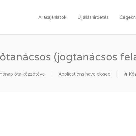
LLÁSPORTÁL
Állásajánlatok
Új álláshirdetés
Cégekne
tanácsos (jogtanácsos fela
 hónap óta közzétéve
Applications have closed
Közi