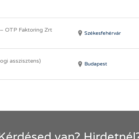
 – OTP Faktoring Zrt
Székesfehérvár
jogi asszisztens)
Budapest
Kérdésed van? Hirdetnél