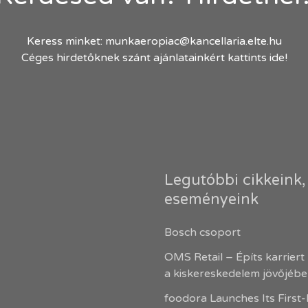
Keress minket:
munkaeropiac@kancellaria.elte.hu
Céges hirdetőknek szánt ajánlatainkért kattints ide!
Legutóbbi cikkeink,
eseményeink
Bosch csoport
OMS Retail – Építs karriert
a kiskereskedelem jövőjéb
foodora Launches Its First