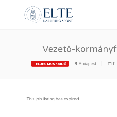
ELTE Á
Vezető-kormányfő
Budapest
11
TELJES MUNKAIDŐ
This job listing has expired