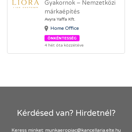
Gyakornok – Nemzetközi
márkaépítés
Avyra Yaffa Kft.
Home Office
ÖNKÉNTESSÉG
4 hét óta közzétéve
Kérdésed van? Hirdetnél?
Keress minket:
munkaeropiac@kancellaria.elte.hu