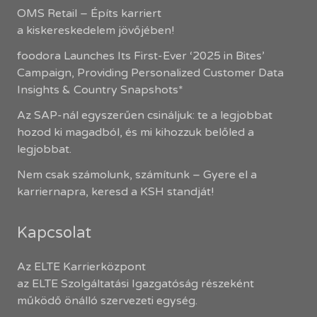
OMS Retail – Építs karriert
a kiskereskedelem jövőjében!
foodora Launches Its First-Ever ‘2025 in Bites’
Campaign, Providing Personalized Customer Data
Insights & Country Snapshots*
Az SAP-nál egyszerűen csináljuk: te a legjobbat
hozod ki magadból, és mi kihozzuk belőled a
legjobbat.
Nem csak számolunk, számítunk – Gyere el a
karriernapra, keresd a KSH standját!
Kapcsolat
Az ELTE Karrierközpont
az ELTE Szolgáltatási Igazgatóság részeként
működő önálló szervezeti egység.