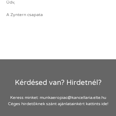
Üdv,
A Zyntern csapata
Kérdésed van? Hirdetnél?
Keress minket:
munkaeropiac@kancellaria.elte.hu
Céges hirdetőknek szánt ajánlatainkért kattints ide!