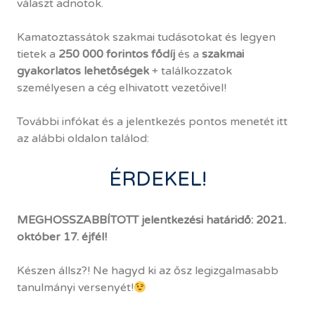
választ adnotok.
Kamatoztassátok szakmai tudásotokat és legyen
tietek a
250 000 forintos fődíj
és a
szakmai
gyakorlatos lehetőségek
+ találkozzatok
személyesen a cég elhivatott vezetőivel!
További infókat és a jelentkezés pontos menetét itt
az alábbi oldalon találod:
ÉRDEKEL!
MEGHOSSZABBÍTOTT jelentkezési határidő: 2021.
október 17. éjfél!
Készen állsz?! Ne hagyd ki az ősz legizgalmasabb
tanulmányi versenyét!