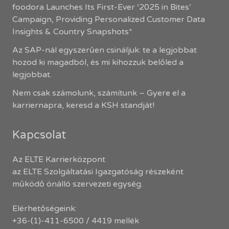
foodora Launches Its First-Ever ‘2025 in Bites’
Campaign, Providing Personalized Customer Data
Insights & Country Snapshots*
Az SAP-nál egyszerűen csináljuk: te a legjobbat
hozod ki magadból, és mi kihozzuk belőled a
legjobbat.
Nem csak számolunk, számítunk – Gyere el a
karriernapra, keresd a KSH standját!
Kapcsolat
Az ELTE Karrierközpont
az ELTE Szolgáltatási Igazgatóság részeként
működő önálló szervezeti egység.
Elérhetőségeink:
+36-(1)-411-6500 / 4419 mellék