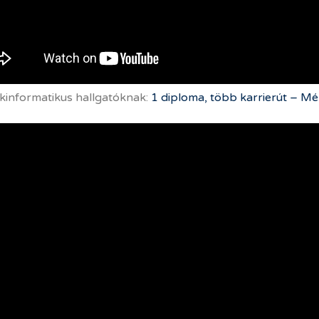
informatikus hallgatóknak:
1 diploma, több karrierút – Mé