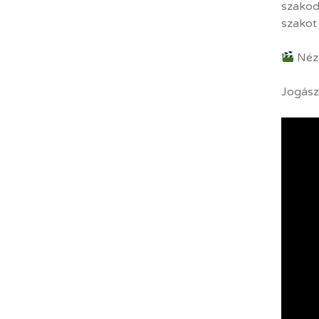
szakod
szakot 
Nézd
Jogász