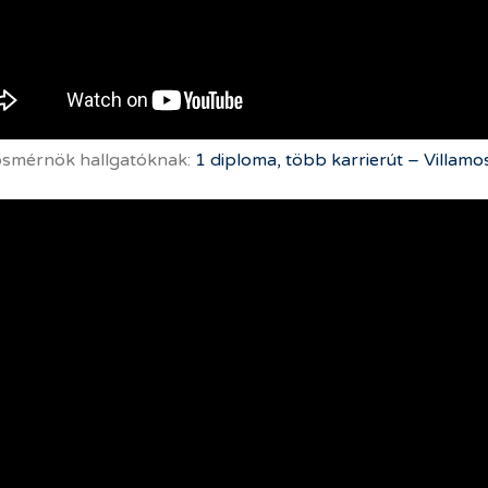
osmérnök hallgatóknak:
1 diploma, több karrierút – Villamo