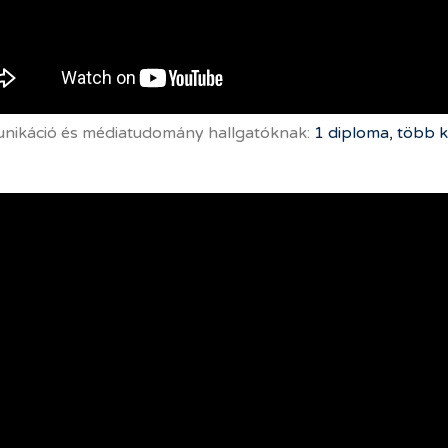
ikáció és médiatudomány hallgatóknak:
1 diploma, több k