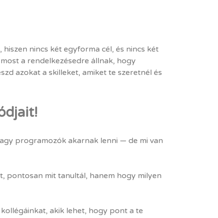
hiszen nincs két egyforma cél, és nincs két
 most a rendelkezésedre állnak, hogy
eszd azokat a skilleket, amiket te szeretnél és
djait!
vagy programozók akarnak lenni — de mi van
, pontosan mit tanultál, hanem hogy milyen
llégáinkat, akik lehet, hogy pont a te