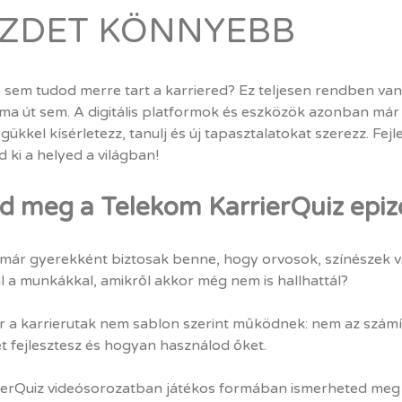
ZDET KÖNNYEBB
sem tudod merre tart a karriered? Ez teljesen rendben van, 
ma út sem. A digitális platformok és eszközök azonban már
gükkel kísérletezz, tanulj és új tapasztalatokat szerezz. Fejl
d ki a helyed a világban!
d meg a Telekom KarrierQuiz epizó
már gyerekként biztosak benne, hogy orvosok, színészek 
l a munkákkal, amikről akkor még nem is hallhattál?
 a karrierutak nem sablon szerint működnek: nem az számít
et fejlesztesz és hogyan használod őket.
ierQuiz videósorozatban játékos formában ismerheted meg ko