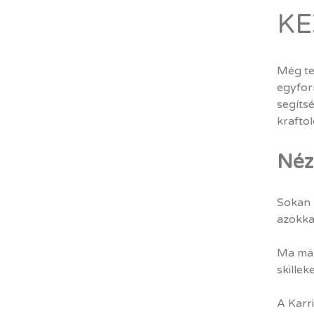
KE
Még te 
egyfor
segítsé
kraftol
Néz
Sokan 
azokka
Ma már
skillek
A Karr