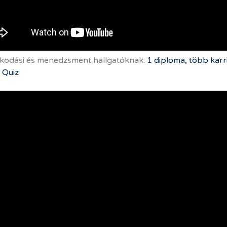
kodási és menedzsment hallgatóknak:
1 diploma, több kar
 Quiz