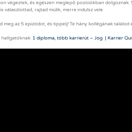
on végeztek, és egészen meglepő pozíciókban dolgoznak. 
is választottad, rajtad múlik, merre indulsz vele.
 meg az 5 epizódot, és tippelj! Te hány kollégának találod 
 hallgatóknak:
1 diploma, több karrierút – Jog | Karrier Qui