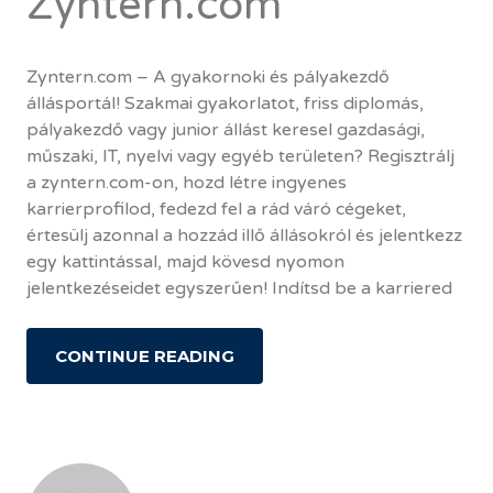
Zyntern.com
Zyntern.com – A gyakornoki és pályakezdő
állásportál! Szakmai gyakorlatot, friss diplomás,
pályakezdő vagy junior állást keresel gazdasági,
műszaki, IT, nyelvi vagy egyéb területen? Regisztrálj
a zyntern.com-on, hozd létre ingyenes
karrierprofilod, fedezd fel a rád váró cégeket,
értesülj azonnal a hozzád illő állásokról és jelentkezz
egy kattintással, majd kövesd nyomon
jelentkezéseidet egyszerűen! Indítsd be a karriered
CONTINUE READING