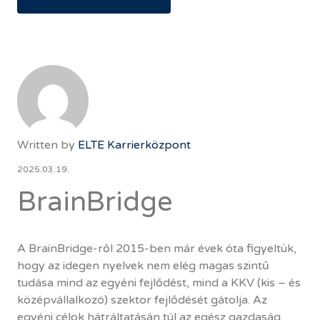
Written by
ELTE Karrierközpont
2025.03.19.
BrainBridge
A BrainBridge-ről 2015-ben már évek óta figyeltük,
hogy az idegen nyelvek nem elég magas szintű
tudása mind az egyéni fejlődést, mind a KKV (kis – és
középvállalkozó) szektor fejlődését gátolja. Az
egyéni célok hátráltatásán túl az egész gazdaság