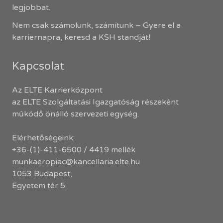
legjobbat.
Nem csak számolunk, számítunk – Gyere el a
karriernapra, keresd a KSH standját!
Kapcsolat
Az ELTE Karrierközpont
az ELTE Szolgáltatási Igazgatóság részeként
működő önálló szervezeti egység.
Elérhetőségeink:
+36-(1)-411-6500 / 4419 mellék
munkaeropiac@kancellaria.elte.hu
1053 Budapest,
Egyetem tér 5.