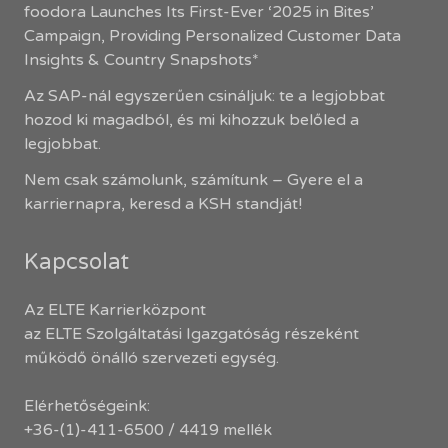
foodora Launches Its First-Ever ‘2025 in Bites’
Campaign, Providing Personalized Customer Data
Insights & Country Snapshots*
Az SAP-nál egyszerűen csináljuk: te a legjobbat
hozod ki magadból, és mi kihozzuk belőled a
legjobbat.
Nem csak számolunk, számítunk – Gyere el a
karriernapra, keresd a KSH standját!
Kapcsolat
Az ELTE Karrierközpont
az ELTE Szolgáltatási Igazgatóság részeként
működő önálló szervezeti egység.
Elérhetőségeink:
+36-(1)-411-6500 / 4419 mellék