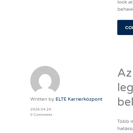
look a
behavio
CO
Az
le
be
Written by
ELTE Karrierközpont
2026.04.24.
0 Comments
Több mi
hatáss