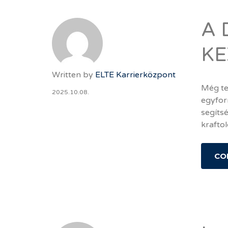
A 
KE
Written by
ELTE Karrierközpont
Még te 
2025.10.08.
egyfor
segítsé
kraftol
CO