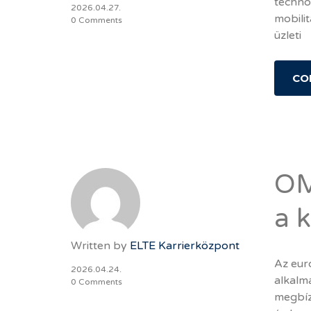
technol
2026.04.27.
mobilit
0 Comments
üzleti
CO
OM
a 
Written by
ELTE Karrierközpont
Az eur
2026.04.24.
alkalm
0 Comments
megbíz