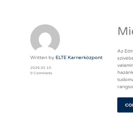
Mi
Az Eöt
Written by
ELTE Karrierközpont
szívébe
valami
2026.03.10.
hazánk
0 Comments
tudomá
rangso
CO