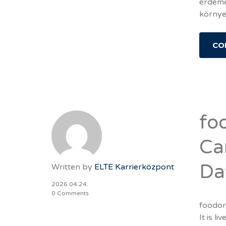
érdeme
környe
CO
fo
Ca
Da
Written by
ELTE Karrierközpont
2026.04.24.
0 Comments
foodora
It is l