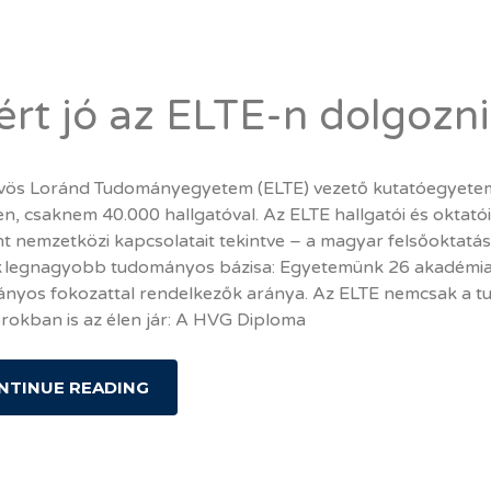
ért jó az ELTE-n dolgozn
vös Loránd Tudományegyetem (ELTE) vezető kutatóegyet
n, csaknem 40.000 hallgatóval. Az ELTE hallgatói és oktatói
nt nemzetközi kapcsolatait tekintve – a magyar felsőoktat
 legnagyobb tudományos bázisa: Egyetemünk 26 akadémiai
nyos fokozattal rendelkezők aránya. Az ELTE nemcsak a t
rokban is az élen jár: A HVG Diploma
NTINUE READING