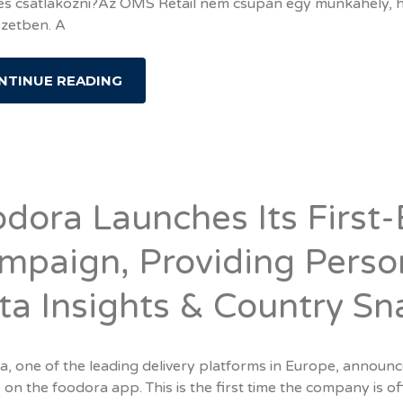
s csatlakozni?Az OMS Retail nem csupán egy munkahely, h
zetben. A
NTINUE READING
odora Launches Its First-
mpaign, Providing Perso
ta Insights & Country S
, one of the leading delivery platforms in Europe, announce
ive on the foodora app. This is the first time the company is 