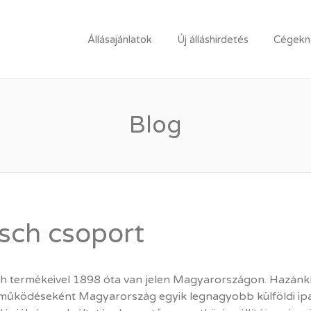
LLÁSPORTÁL
Állásajánlatok
Új álláshirdetés
Cégekne
Blog
sch csoport
h termékeivel 1898 óta van jelen Magyarországon. Hazánkban
működéseként Magyarország egyik legnagyobb külföldi ip