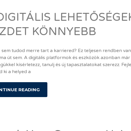
DIGITÁLIS LEHETŐSÉG
ZDET KÖNNYEBB
sem tudod merre tart a karriered? Ez teljesen rendben van, 
ma út sem. A digitális platformok és eszközök azonban már
gükkel kísérletezz, tanulj és új tapasztalatokat szerezz. Fejl
d ki a helyed a
NTINUE READING