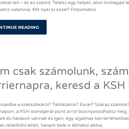
okkal teli – és ez számít. Találsz egy helyet, ahol önmagad le
hatsz valahova. Mit nyersz ezzel? Folyamatos
NTINUE READING
m csak számolunk, számí
rriernapra, keresd a KSH 
eszedbe a statisztikáról? Táblázatok? Excel? Száraz számok?
rnapon, a KSH standjánál pont arról bizonyosodhatsz meg, 
k és hatások vannak és igen, egy izgalmas karrierlehetőség 
k nézelődni lehet, hanem bele is láthatsz abba,