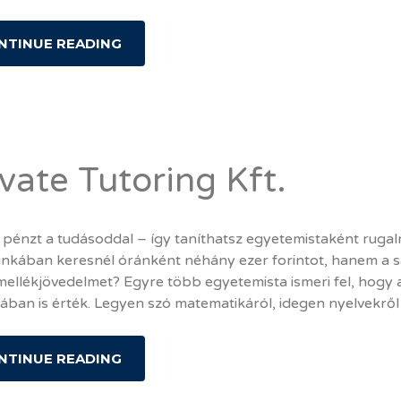
NTINUE READING
vate Tutoring Kft.
 pénzt a tudásoddal – így taníthatsz egyetemistaként ruga
nkában keresnél óránként néhány ezer forintot, hanem a saj
 mellékjövedelmet? Egyre több egyetemista ismeri fel, hogy
ban is érték. Legyen szó matematikáról, idegen nyelvekről 
NTINUE READING