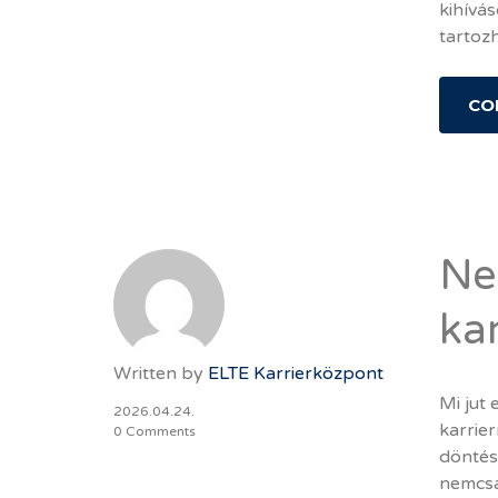
kihívás
tartoz
CO
Ne
ka
Written by
ELTE Karrierközpont
Mi jut 
2026.04.24.
karrie
0 Comments
döntése
nemcsa