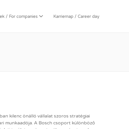
k / For companies
Karriernap / Career day
 kilenc önálló vállalat szoros stratégiai
ari munkaadója. A Bosch csoport különböző