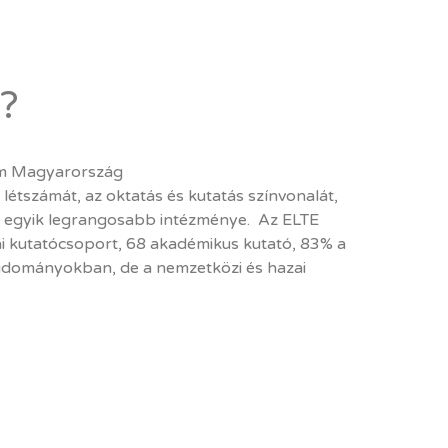
i?
em Magyarország
 létszámát, az oktatás és kutatás színvonalát,
ás egyik legrangosabb intézménye. Az ELTE
 kutatócsoport, 68 akadémikus kutató, 83% a
udományokban, de a nemzetközi és hazai