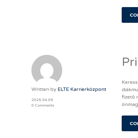
CO
Pri
Keress
Written by
ELTE Karrierközpont
diákmu
fizető
2026.04.09.
önmagá
0 Comments
CO