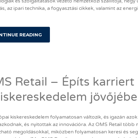
ógiák és szolgáltatások vezető nemzetközi szállítója, négy 
ás, az ipari technika, a fogyasztási cikkek, valamint az energi
NTINUE READING
S Retail – Építs karriert
kiskereskedelem jövőjéb
ópai kiskereskedelem folyamatosan változik, és igazán azok
azkodnak, és nyitottak az innovációra. Az OMS Retail több 
ható megoldásokkal, miközben folyamatosan keresi és segíti 