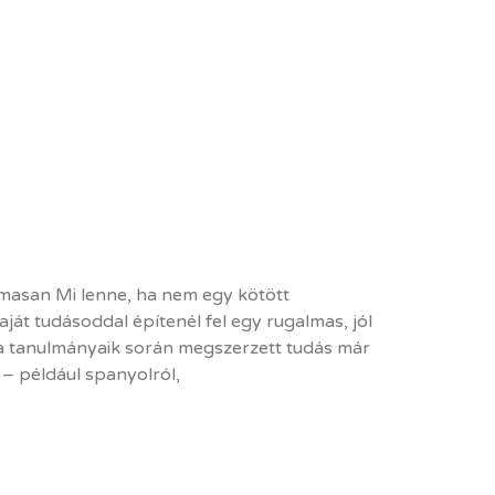
lmasan Mi lenne, ha nem egy kötött
át tudásoddal építenél fel egy rugalmas, jól
 a tanulmányaik során megszerzett tudás már
– például spanyolról,