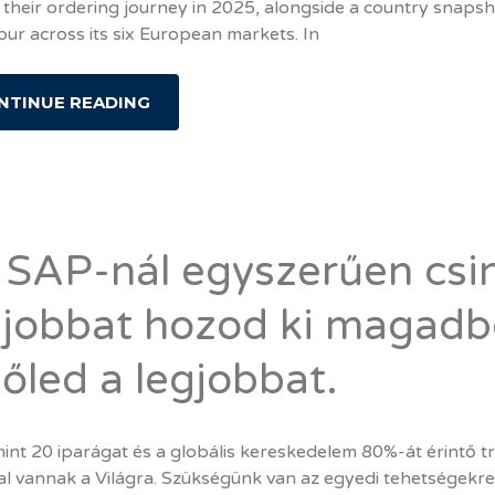
t their ordering journey in 2025, alongside a country snaps
ur across its six European markets. In
NTINUE READING
 SAP-nál egyszerűen csiná
gjobbat hozod ki magadbó
lőled a legjobbat.
nt 20 iparágat és a globális kereskedelem 80%-át érintő tra
al vannak a Világra. Szükségünk van az egyedi tehetségekre,