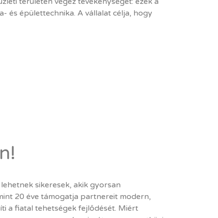
üzleti területen végez tevékenységet: ezek a
a- és épülettechnika. A vállalat célja, hogy
en!
 lehetnek sikeresek, akik gyorsan
mint 20 éve támogatja partnereit modern,
a fiatal tehetségek fejlődését. Miért