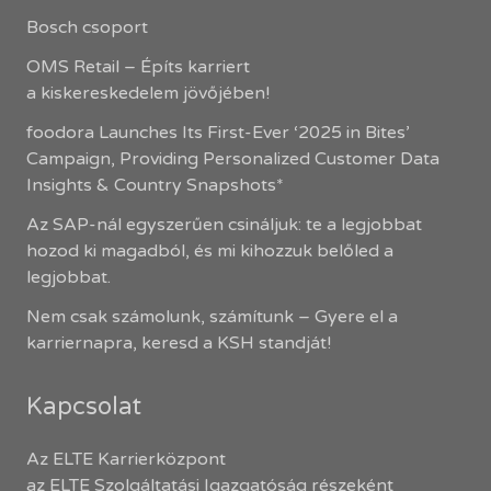
Bosch csoport
OMS Retail – Építs karriert
a kiskereskedelem jövőjében!
foodora Launches Its First-Ever ‘2025 in Bites’
Campaign, Providing Personalized Customer Data
Insights & Country Snapshots*
Az SAP-nál egyszerűen csináljuk: te a legjobbat
hozod ki magadból, és mi kihozzuk belőled a
legjobbat.
Nem csak számolunk, számítunk – Gyere el a
karriernapra, keresd a KSH standját!
Kapcsolat
Az ELTE Karrierközpont
az ELTE Szolgáltatási Igazgatóság részeként