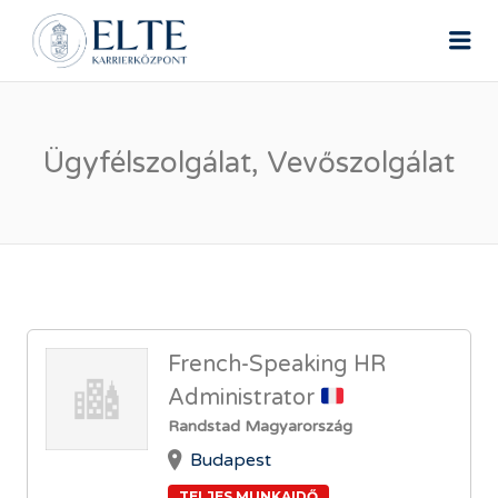
ELTE ÁLLÁSPORTÁL
Me
Ügyfélszolgálat, Vevőszolgálat
French-Speaking HR
Administrator
Randstad Magyarország
Budapest
TELJES MUNKAIDŐ