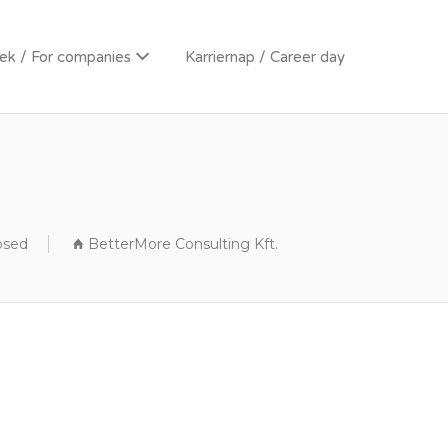
k / For companies
Karriernap / Career day
osed
BetterMore Consulting Kft.