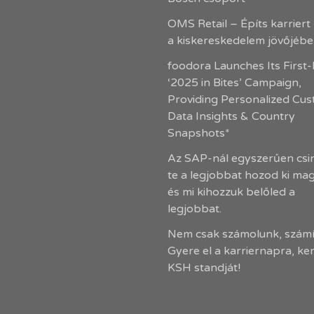
OMS Retail – Építs karriert
a kiskereskedelem jövőjéb
foodora Launches Its First
‘2025 in Bites’ Campaign,
Providing Personalized Cu
Data Insights & Country
Snapshots*
Az SAP-nál egyszerűen csin
te a legjobbat hozod ki ma
és mi kihozzuk belőled a
legjobbat.
Nem csak számolunk, számí
Gyere el a karriernapra, ke
KSH standját!