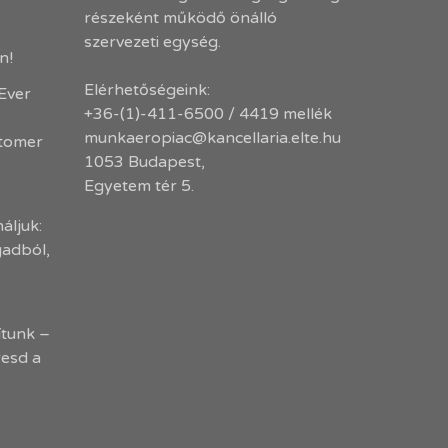
részeként működő önálló
szervezeti egység.
en!
Elérhetőségeink:
-Ever
+36-(1)-411-6500 / 4419 mellék
munkaeropiac@kancellaria.elte.hu
stomer
1053 Budapest,
Egyetem tér 5.
áljuk:
gadból,
tunk –
resd a