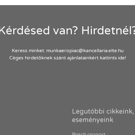
Kérdésed van? Hirdetnél
Keress minket:
munkaeropiac@kancellaria.elte.hu
Céges hirdetőknek szánt ajánlatainkért kattints ide!
Legutóbbi cikkeink,
eseményeink
Bosch csoport