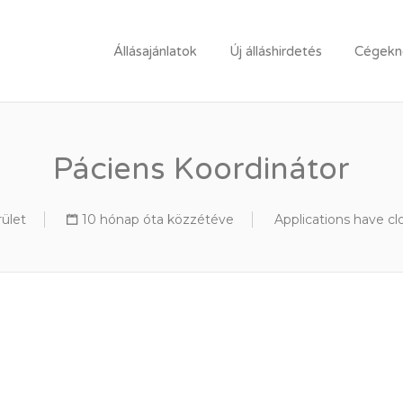
LLÁSPORTÁL
Állásajánlatok
Új álláshirdetés
Cégekne
Páciens Koordinátor
rület
10 hónap óta közzétéve
Applications have cl