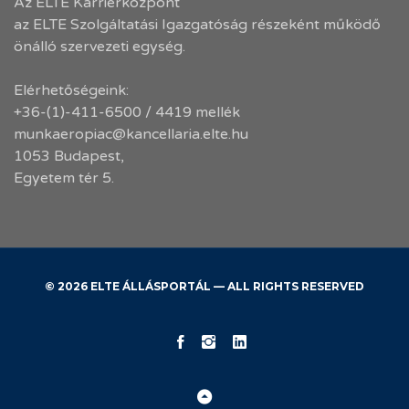
Az ELTE Karrierközpont
az ELTE Szolgáltatási Igazgatóság részeként működő
önálló szervezeti egység.
Elérhetőségeink:
+36-(1)-411-6500 / 4419 mellék
munkaeropiac@kancellaria.elte.hu
1053 Budapest,
Egyetem tér 5.
© 2026 ELTE ÁLLÁSPORTÁL — ALL RIGHTS RESERVED
KK
ELTE
ELTE
Facebook
Instagram
LinkedIn
Back