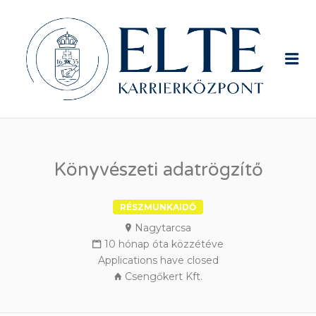
ELTE
ÁLL
Me
Könyvészeti adatrögzítő
RÉSZMUNKAIDŐ
Nagytarcsa
10 hónap óta közzétéve
Applications have closed
Csengőkert Kft.