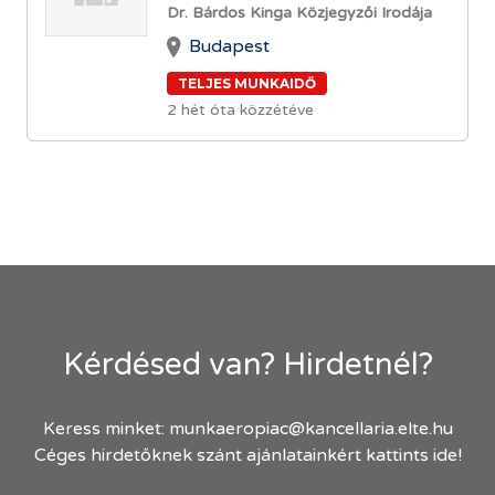
Dr. Bárdos Kinga Közjegyzői Irodája
Budapest
TELJES MUNKAIDŐ
2 hét óta közzétéve
Kérdésed van? Hirdetnél?
Keress minket:
munkaeropiac@kancellaria.elte.hu
Céges hirdetőknek szánt ajánlatainkért kattints ide!