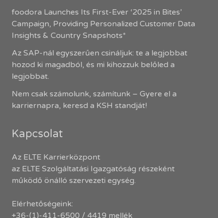
foodora Launches Its First-Ever ‘2025 in Bites’
Campaign, Providing Personalized Customer Data
Insights & Country Snapshots*
Az SAP-nál egyszerűen csináljuk: te a legjobbat
hozod ki magadból, és mi kihozzuk belőled a
legjobbat.
Nem csak számolunk, számítunk – Gyere el a
karriernapra, keresd a KSH standját!
Kapcsolat
Az ELTE Karrierközpont
az ELTE Szolgáltatási Igazgatóság részeként
működő önálló szervezeti egység.
Elérhetőségeink:
+36-(1)-411-6500 / 4419 mellék