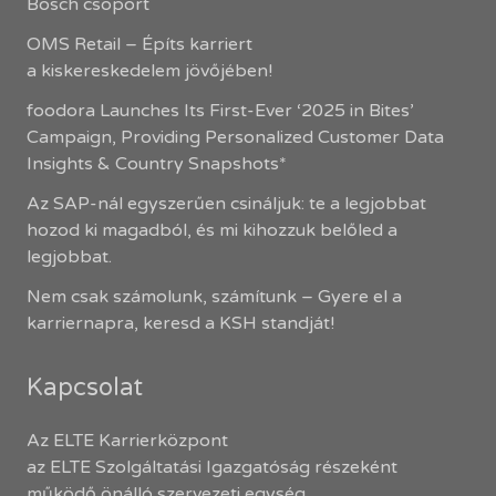
Bosch csoport
OMS Retail – Építs karriert
a kiskereskedelem jövőjében!
foodora Launches Its First-Ever ‘2025 in Bites’
Campaign, Providing Personalized Customer Data
Insights & Country Snapshots*
Az SAP-nál egyszerűen csináljuk: te a legjobbat
hozod ki magadból, és mi kihozzuk belőled a
legjobbat.
Nem csak számolunk, számítunk – Gyere el a
karriernapra, keresd a KSH standját!
Kapcsolat
Az ELTE Karrierközpont
az ELTE Szolgáltatási Igazgatóság részeként
működő önálló szervezeti egység.