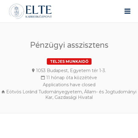
ELTE ÁLLÁSPORTÁL
Me
Pénzügyi asszisztens
TELJES MUNKAIDŐ
1053 Budapest, Egyetem tér 1-3.
11 hónap óta közzétéve
Applications have closed
Eötvös Loránd Tudományegyetem, Állam- és Jogtudományi
Kar, Gazdasági Hivatal