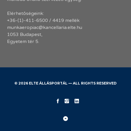
Elérhetőségeink:
+36-(1)-411-6500 / 4419 mellék
munkaeropiac@kancellaria.elte.hu
1053 Budapest,
Egyetem tér 5.
© 2026 ELTE ÁLLÁSPORTÁL — ALL RIGHTS RESERVED
KK
ELTE
ELTE
Facebook
Instagram
LinkedIn
Back
to