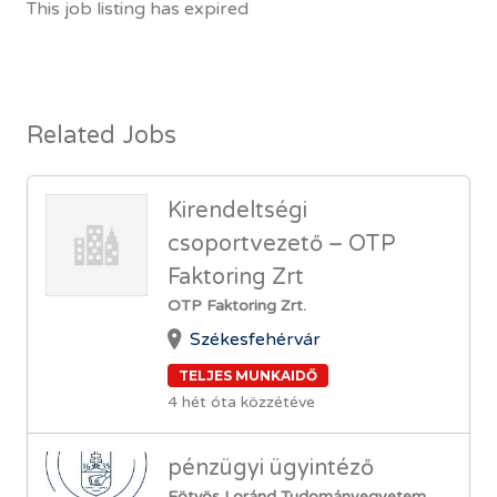
This job listing has expired
Related Jobs
Kirendeltségi
csoportvezető – OTP
Faktoring Zrt
OTP Faktoring Zrt.
Székesfehérvár
TELJES MUNKAIDŐ
4 hét óta közzétéve
pénzügyi ügyintéző
Eötvös Loránd Tudományegyetem,