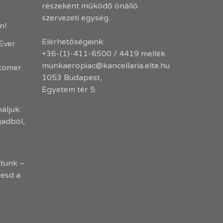
részeként működő önálló
szervezeti egység.
en!
Elérhetőségeink:
-Ever
+36-(1)-411-6500 / 4419 mellék
munkaeropiac@kancellaria.elte.hu
stomer
1053 Budapest,
Egyetem tér 5.
áljuk:
gadból,
tunk –
resd a