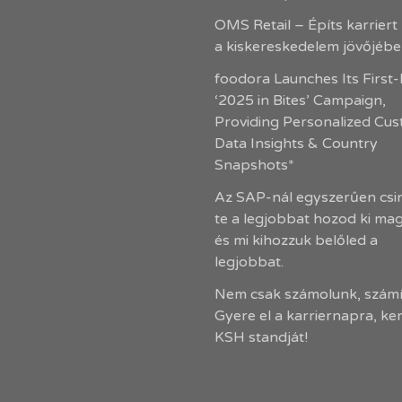
OMS Retail – Építs karriert
a kiskereskedelem jövőjéb
foodora Launches Its First
‘2025 in Bites’ Campaign,
Providing Personalized Cu
Data Insights & Country
Snapshots*
Az SAP-nál egyszerűen csin
te a legjobbat hozod ki ma
és mi kihozzuk belőled a
legjobbat.
Nem csak számolunk, számí
Gyere el a karriernapra, ke
KSH standját!