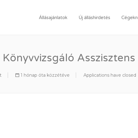
LLÁSPORTÁL
Állásajánlatok
Új álláshirdetés
Cégekne
Könyvvizsgáló Asszisztens
t
1 hónap óta közzétéve
Applications have closed