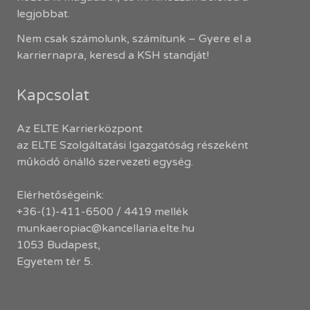
legjobbat.
Nem csak számolunk, számítunk – Gyere el a
karriernapra, keresd a KSH standját!
Kapcsolat
Az ELTE Karrierközpont
az ELTE Szolgáltatási Igazgatóság részeként
működő önálló szervezeti egység.
Elérhetőségeink:
+36-(1)-411-6500 / 4419 mellék
munkaeropiac@kancellaria.elte.hu
1053 Budapest,
Egyetem tér 5.