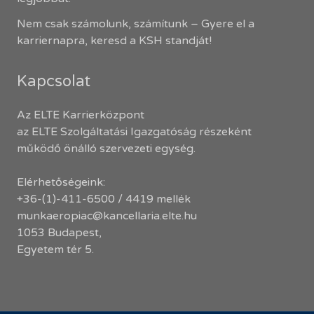
Nem csak számolunk, számítunk – Gyere el a
karriernapra, keresd a KSH standját!
Kapcsolat
Az ELTE Karrierközpont
az ELTE Szolgáltatási Igazgatóság részeként
működő önálló szervezeti egység.
Elérhetőségeink:
+36-(1)-411-6500 / 4419 mellék
munkaeropiac@kancellaria.elte.hu
1053 Budapest,
Egyetem tér 5.