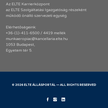
Az ELTE Karrierközpont
az ELTE Szolgáltatási Igazgatóság részeként
működő önálló szervezeti egység.
Elérhetőségeink:
+36-(1)-411-6500 / 4419 mellék
munkaeropiac@kancellaria.elte.hu
1053 Budapest,
Egyetem tér 5.
© 2026 ELTE ÁLLÁSPORTÁL — ALL RIGHTS RESERVED
KK
ELTE
ELTE
Facebook
Instagram
LinkedIn