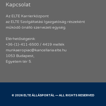
Kapcsolat
Az ELTE Karrierközpont
az ELTE Szolgáltatási Igazgatóság részeként
működő önálló szervezeti egység.
Elérhetőségeink:
+36-(1)-411-6500 / 4419 mellék
munkaeropiac@kancellaria.elte.hu
1053 Budapest,
Egyetem tér 5.
© 2026 ELTE ÁLLÁSPORTÁL — ALL RIGHTS RESERVED