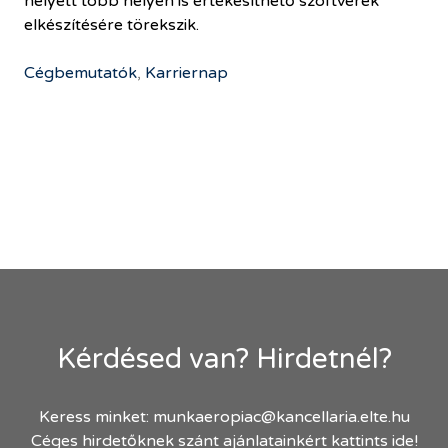
helyett több helyen is értékesíthető szoftverek
elkészítésére törekszik.
Cégbemutatók
,
Karriernap
Kérdésed van? Hirdetnél?
Keress minket:
munkaeropiac@kancellaria.elte.hu
Céges hirdetőknek szánt ajánlatainkért kattints ide!