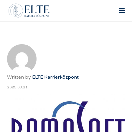
ELTE ÁLLÁSPORTÁL
Me
Written by
ELTE Karrierközpont
2025.03.21.