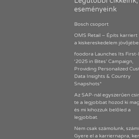
Legutóbbi cikkeink,
eseményeink
Bosch csoport
OMS Retail – Építs karriert
a kiskereskedelem jövőjéb
foodora Launches Its First
‘2025 in Bites’ Campaign,
Providing Personalized Cu
Data Insights & Country
Snapshots*
Az SAP-nál egyszerűen csin
te a legjobbat hozod ki ma
és mi kihozzuk belőled a
legjobbat.
Nem csak számolunk, számí
Gyere el a karriernapra, ke