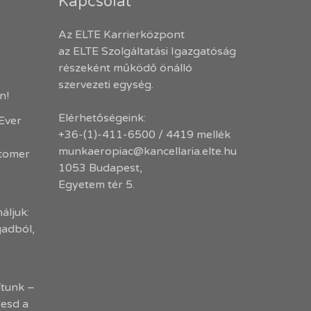
Kapcsolat
Az ELTE Karrierközpont
az ELTE Szolgáltatási Igazgatóság
részeként működő önálló
szervezeti egység.
en!
Elérhetőségeink:
-Ever
+36-(1)-411-6500 / 4419 mellék
munkaeropiac@kancellaria.elte.hu
stomer
1053 Budapest,
Egyetem tér 5.
áljuk:
gadból,
tunk –
resd a