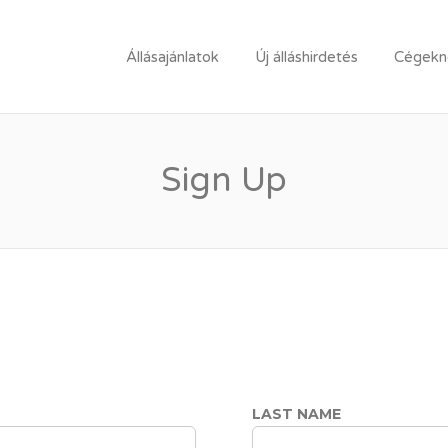
LLÁSPORTÁL
Állásajánlatok
Új álláshirdetés
Cégekne
Sign Up
LAST NAME