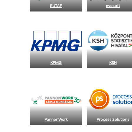
EUTAF
evosoft
KPMG
KSH
PannonWork
Process Solutions