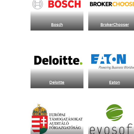
Bosch
BrokerChooser
Deloitte
Eaton