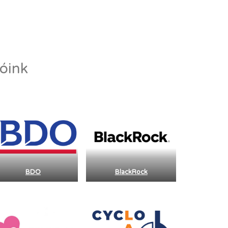
tóink
BDO
BlackRock