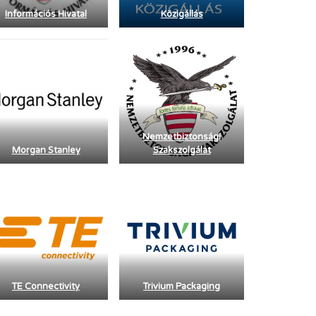
Információs Hivatal
Közigállás
Nemzetbiztonsági
Morgan Stanley
Szakszolgálat
TE Connectivity
Trivium Packaging