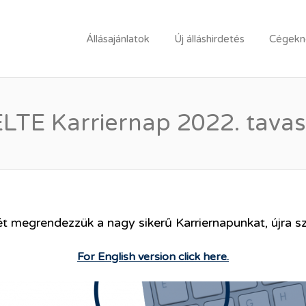
LLÁSPORTÁL
Állásajánlatok
Új álláshirdetés
Cégekne
ELTE Karriernap 2022. tavas
t megrendezzük a nagy sikerű Karriernapunkat, újra sz
For English version click here.