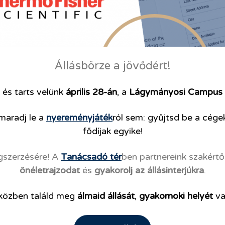
Állásbörze a jövődért!
 és tarts velünk
április 28-án
, a
Lágymányosi Campus
maradj le a
nyereményjáték
ról sem: gyűjtsd be a cége
fődíjak egyike!
gszerzésére! A
Tanácsadó tér
ben partnereink szakért
önéletrajzodat
és
gyakorolj az állásinterjúkra
.
közben találd meg
álmaid állását
,
gyakornoki helyét
v