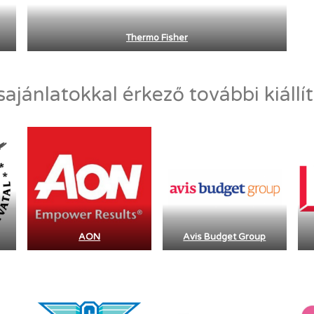
Thermo Fisher
sajánlatokkal érkező további kiállí
AON
Avis Budget Group