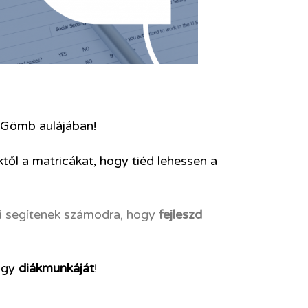
Gömb aulájában!
ktől a matricákat, hogy tiéd lehessen a
ői segítenek számodra, hogy
fejleszd
agy
diákmunkáját
!