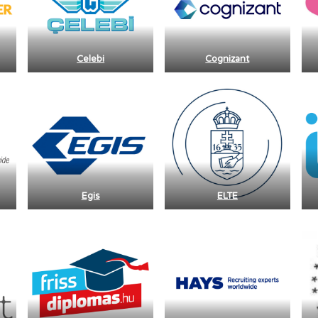
Celebi
Cognizant
Egis
ELTE