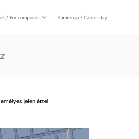
k / For companies
Karriernap / Career day
z
emélyes jelenléttel!