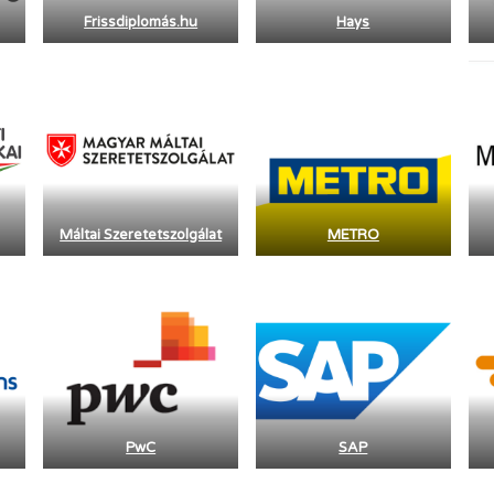
Frissdiplomás.hu
Hays
Máltai Szeretetszolgálat
METRO
PwC
SAP