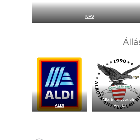
NAV
Állá
Alkotmányvédelmi
ALDI
Hivatal